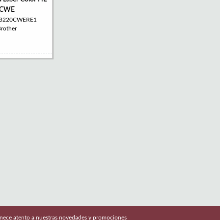
0CWE
LL3220CWERE1
Brother
nece atento a nuestras novedades y promociones