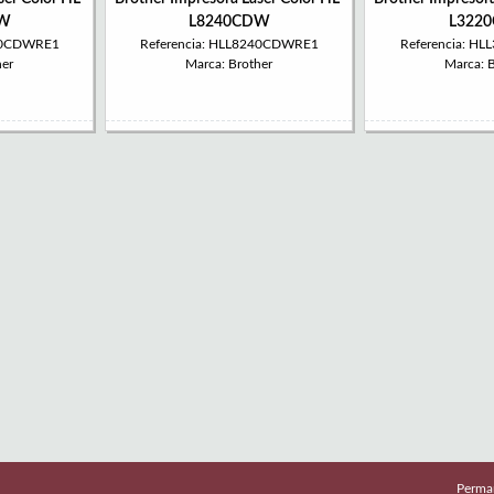
DW
L8240CDW
L322
240CDWRE1
Referencia: HLL8240CDWRE1
Referencia: H
her
Marca: Brother
Marca: 
Perma