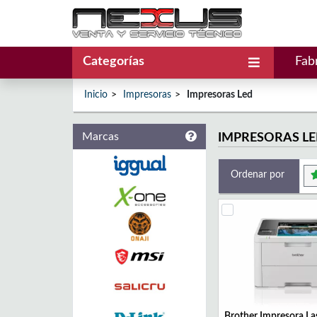
Categorías
Fab
Inicio
Impresoras
Impresoras Led
Marcas
IMPRESORAS L
Ordenar por
Brother Impresora La