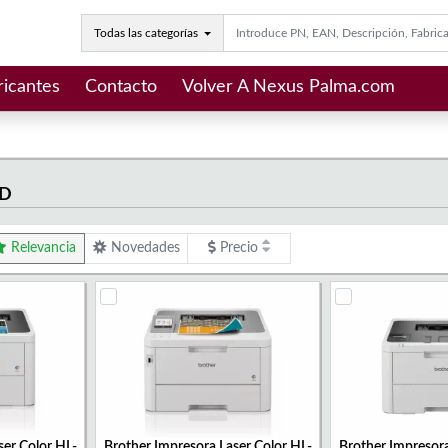
Todas las categorías
ricantes
Contacto
Volver A Nexus Palma.com
ED
Relevancia
Novedades
Precio
ser Color HL-
Brother Impresora Laser Color HL-
Brother Impresora