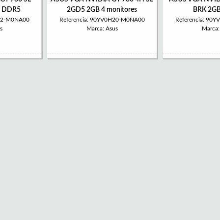
B DDR5
2GD5 2GB 4 monitores
BRK 2G
6N2-M0NA00
Referencia: 90YV0H20-M0NA00
Referencia: 90
s
Marca: Asus
Marca: