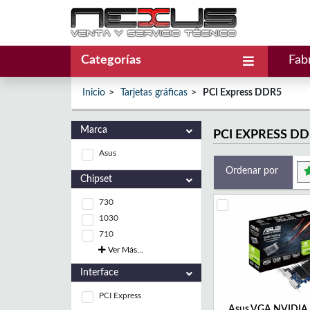
Categorías
Fab
Inicio
Tarjetas gráficas
PCI Express DDR5
Marca
PCI EXPRESS D
Asus
Ordenar por
Chipset
730
1030
710
Ver Más...
Interface
PCI Express
Asus VGA NVIDIA 