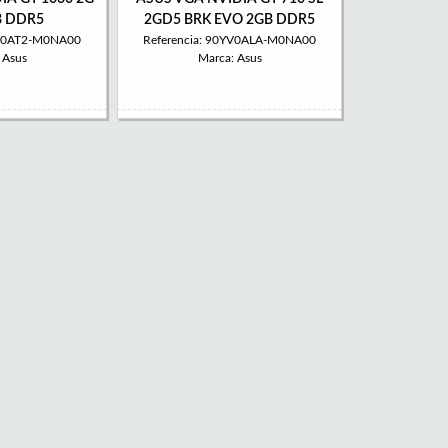
B DDR5
2GD5 BRK EVO 2GB DDR5
YV0AT2-M0NA00
Referencia: 90YV0ALA-M0NA00
 Asus
Marca: Asus