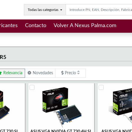
Todas las categorías
ricantes
Contacto
Volver A Nexus Palma.com
DR5
Relevancia
Novedades
Precio
GT 730 SL
ASUS VGA NVIDIA GT 730 4H SL
ASUS VGA NVID